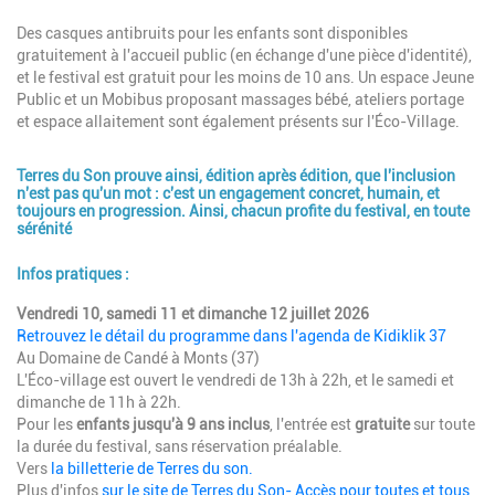
Description
Des casques antibruits pour les enfants sont disponibles
gratuitement à l'accueil public (en échange d'une pièce d'identité),
et le festival est gratuit pour les moins de 10 ans. Un espace Jeune
Public et un Mobibus proposant massages bébé, ateliers portage
et espace allaitement sont également présents sur l'Éco-Village.
Terres du Son prouve ainsi, édition après édition, que l'inclusion
n'est pas qu'un mot : c'est un engagement concret, humain, et
toujours en progression. Ainsi, chacun profite du festival, en toute
sérénité
Description
Infos pratiques :
Vendredi 10, samedi 11 et dimanche 12 juillet 2026
Retrouvez le détail du programme dans l'agenda de Kidiklik 37
Au Domaine de Candé à Monts (37)
L'Éco-village est ouvert le vendredi de 13h à 22h, et le samedi et
dimanche de 11h à 22h.
Pour les
enfants jusqu'à 9 ans inclus
, l'entrée est
gratuite
sur toute
la durée du festival, sans réservation préalable.
Vers
la billetterie de Terres du son.
Plus d'infos
sur le site de Terres du Son- Accès pour toutes et tous