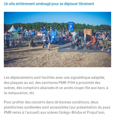
Un site entièrement aménagé pour se déplacer librement
Image
Description
Les déplacements sont facilités avec une signalétique adaptée,
des plaques au sol, des sanitaires PMR-PSH à proximité des
scènes, des comptoirs abaissés et un accès coupe-file aux bars, à
la restauration, etc.
Pour profiter des concerts dans de bonnes conditions, deux
plateformes surélevées sont accessibles (sur présentation du pass
PMR remis à l'accueil) aux scènes Ginkgo-Biloba et Propul'son,