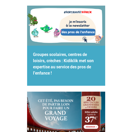
Groupes scolaires, centres de
loisirs, crèches : Kidiklik met son
expertise au service des pros de
l'enfance !