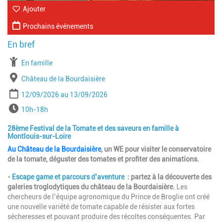
Ajouter
Prochains événements
À partir de
En famille
Lieu
Château de la Bourdaisière
Période
Date de début
Date de fin
12/09/2026
13/09/2026
Horaires
10h-18h
28ème Festival de la Tomate et des saveurs en famille à
Montlouis-sur-Loire
Au Château de la Bourdaisière
, un WE pour visiter le conservatoire
de la tomate, déguster des tomates et profiter des animations.
-
Escape game et parcours d’aventure :
partez à la découverte des
galeries troglodytiques du château de la Bourdaisière.
Les
chercheurs de l’équipe agronomique du Prince de Broglie ont créé
une nouvelle variété de tomate capable de résister aux fortes
sécheresses et pouvant produire des récoltes conséquentes. Par