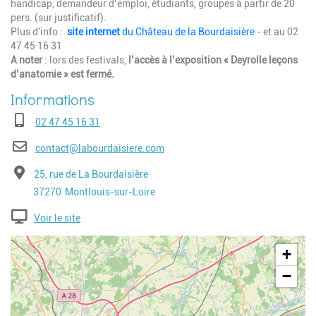
handicap, demandeur d’emploi, étudiants, groupes à partir de 20
pers. (sur justificatif).
Plus d'info :
site internet
du Château de la Bourdaisière
- et au 02
47 45 16 31
A noter
: lors des festivals,
l’accès à l’exposition « Deyrolle leçons
d’anatomie » est fermé.
Téléphone
02 47 45 16 31
E-mail
contact@labourdaisiere.com
Adresse
25, rue de La Bourdaisière
Code postal
Ville
37270
Montlouis-sur-Loire
Voir le site
Geolocalisation
+
−