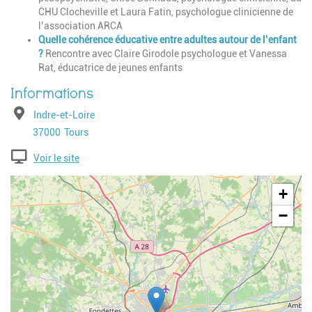
CHU Clocheville et Laura Fatin, psychologue clinicienne de
l’association ARCA
Quelle cohérence éducative entre adultes autour de l’enfant
?
Rencontre avec Claire Girodole psychologue et Vanessa
Rat, éducatrice de jeunes enfants
Adresse
Indre-et-Loire
Code postal
Ville
37000
Tours
Voir le site
Geolocalisation
+
−