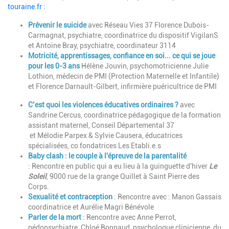
touraine.fr :
Prévenir le suicide
avec Réseau Vies 37 Florence Dubois-
Carmagnat, psychiatre, coordinatrice du dispositif VigilanS
et Antoine Bray, psychiatre, coordinateur 3114
Motricité, apprentissages, confiance en soi... ce qui se joue
pour les 0-3 ans
Hélène Jouvin, psychomotricienne Julie
Lothion, médecin de PMI (Protection Maternelle et Infantile)
et Florence Darnault-Gilbert, infirmière puéricultrice de PMI
C’est quoi les violences éducatives ordinaires ?
avec
Sandrine Cercus, coordinatrice pédagogique de la formation
assistant maternel, Conseil Départemental 37
et Mélodie Parpex & Sylvie Causera, éducatrices
spécialisées, co fondatrices Les Etabli.e.s
Baby clash : le couple à l'épreuve de la parentalité
: Rencontre en public qui a eu lieu à
la guinguette d'hiver
Le
Soleil
, 9000 rue de la grange Quillet à Saint Pierre des
Corps.
Sexualité et contraception
: Rencontre avec : Manon Gassais
coordinatrice et Aurélie Magri Bénévole
Parler de la mort
: Rencontre avec Anne Perrot,
pédopsychiatre, Chloé Bonnaud, psychologue clinicienne, du