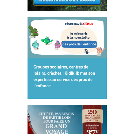
Groupes scolaires, centres de
loisirs, crèches : Kidiklik met son
expertise au service des pros de
l'enfance !