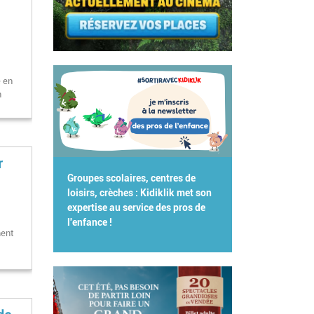
e en
n
r
Groupes scolaires, centres de
loisirs, crèches : Kidiklik met son
expertise au service des pros de
l'enfance !
ment