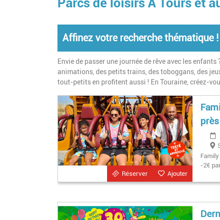
Parcs de loisirs À Tours et a
Affinez votre recherche thématique !
Envie de passer une journée de rêve avec les enfants 
animations, des petits trains, des toboggans, des jeux
tout-petits en profitent aussi ! En Touraine, créez-vo
Fami
près
Family 
-2€ par
Réserver
Ajouter
Dern