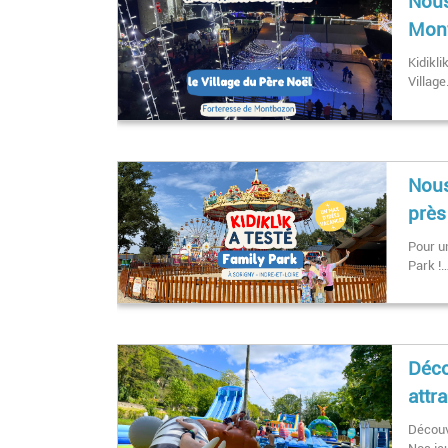
Nous
Mont
Kidikli
Villag
Nous
près
Pour un
Park !
Déco
attr
Découv