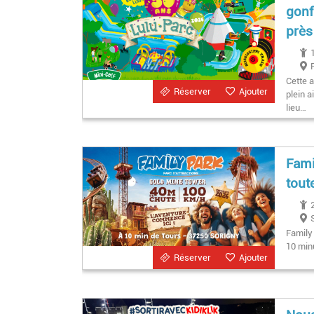
gonf
près
Cette 
Réserver
Ajouter
plein a
lieu…
Fami
tout
Family 
10 min
Réserver
Ajouter