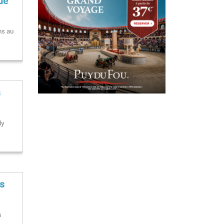
de
ns au
s
ly
es
s