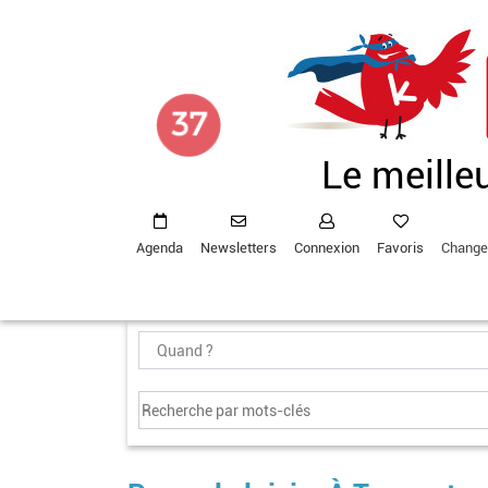
Aller
au
contenu
principal
Le meille
Agenda
Newsletters
Connexion
Favoris
Change