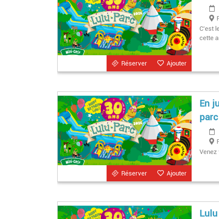
C'est l
cette 
Réserver
Ajouter
En j
parc
Venez 
Réserver
Ajouter
Lulu