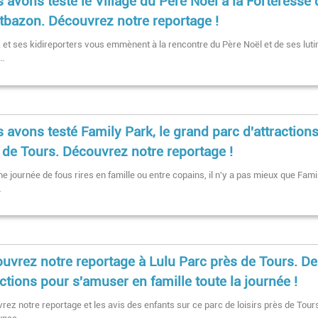
 avons testé le Village du Père Noël à la Forteresse 
bazon. Découvrez notre reportage !
k et ses kidireporters vous emmènent à la rencontre du Père Noël et de ses luti
e…
 avons testé Family Park, le grand parc d'attraction
 de Tours. Découvrez notre reportage !
e journée de fous rires en famille ou entre copains, il n'y a pas mieux que Fami
…
uvrez notre reportage à Lulu Parc près de Tours. D
actions pour s'amuser en famille toute la journée !
rez notre reportage et les avis des enfants sur ce parc de loisirs près de Tour