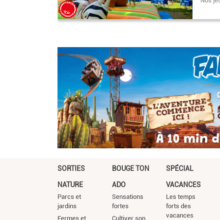
Nos j
SORTIES
BOUGE TON
SPÉCIAL
NATURE
ADO
VACANCES
Parcs et
Sensations
Les temps
jardins
fortes
forts des
vacances
Fermes et
Cultiver son