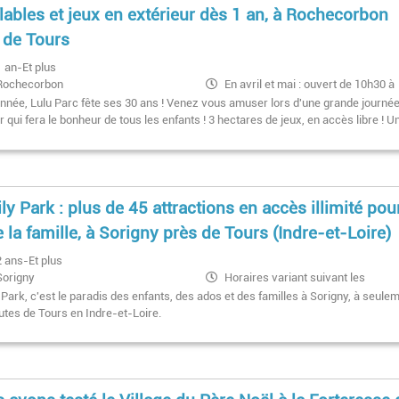
lables et jeux en extérieur dès 1 an, à Rochecorbon
 de Tours
1 an-Et plus
Rochecorbon
En avril et mai : ouvert de 10h30 à
18h les mercredis, WE, ponts et jours
année, Lulu Parc fête ses 30 ans ! Venez vous amuser lors d'une grande journé
fériés
ir qui fera le bonheur de tous les enfants ! 3 hectares de jeux, en accès libre ! U
En juin : ouvert de 10h à 18h30 les
mercredis et WE
Juillet-août : ouvert de 10h à 18h30,
tous les jours
ly Park : plus de 45 attractions en accès illimité pou
e la famille, à Sorigny près de Tours (Indre-et-Loire)
2 ans-Et plus
Sorigny
Horaires variant suivant les
saisons
Park, c'est le paradis des enfants, des ados et des familles à Sorigny, à seule
utes de Tours en Indre-et-Loire.