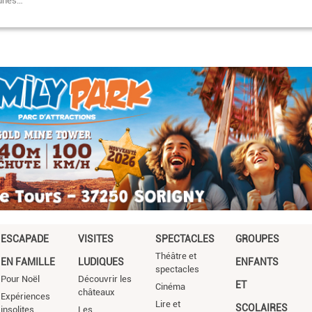
eunes…
Pagination
ESCAPADE
VISITES
SPECTACLES
GROUPES
Théâtre et
EN FAMILLE
LUDIQUES
ENFANTS
spectacles
Pour Noël
Découvrir les
ET
Cinéma
châteaux
Expériences
Lire et
SCOLAIRES
insolites
Les