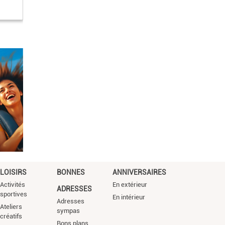
LOISIRS
BONNES
ANNIVERSAIRES
Activités
En extérieur
ADRESSES
sportives
En intérieur
Adresses
Ateliers
sympas
créatifs
Bons plans