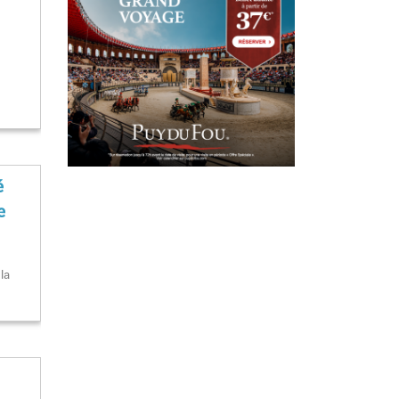
é
e
 la