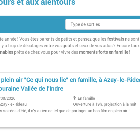
ours et aux alentours
e année ! Vous êtes parents de petits et pensez que les
festivals
ne sont
l y a trop de décalages entre vos goûts et ceux de vos ados ? Encore faux 
rnables
prêts de chez vous pour vivre des
moments forts en famille
!
 plein air "Ce qui nous lie" en famille, à Azay-le-Rid
ouraine Vallée de l'Indre
/08/2026
En famille
Azay-le-Rideau
Ouverture à 19h, projection à la nuit
tombée
s soirées d'été, il n'y a rien de tel que de partager un bon film en plein air !