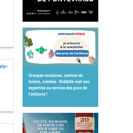
uis-
Groupes scolaires, centres de
loisirs, crèches : Kidiklik met son
expertise au service des pros de
l'enfance !