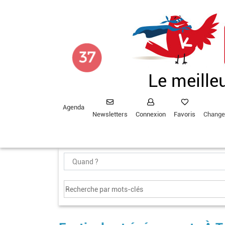
Aller
au
contenu
principal
Le meille
Agenda
Newsletters
Connexion
Favoris
Change