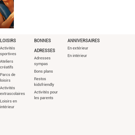
LOISIRS
BONNES
ANNIVERSAIRES
Activités
En extérieur
ADRESSES
sportives
En intérieur
Adresses
Ateliers
sympas
créatifs
Bons plans
Parcs de
Restos
loisirs
kidsfriendly
Activités
Activités pour
extrascolaires
les parents
Loisirs en
intérieur