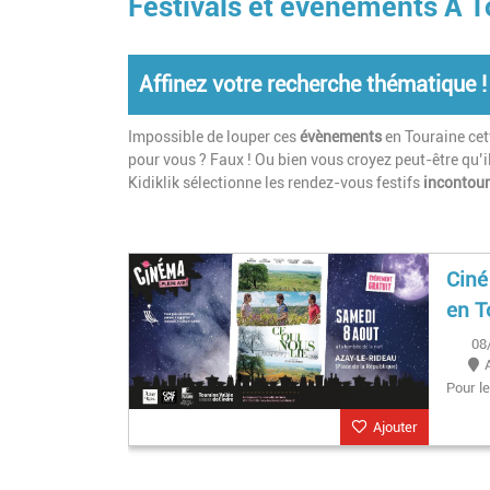
Festivals et événements À T
Affinez votre recherche thématique !
Impossible de louper ces
évènements
en Touraine cett
pour vous ? Faux ! Ou bien vous croyez peut-être qu’i
Kidiklik sélectionne les rendez-vous festifs
incontou
Ciné
en T
08
Pour le
Ajouter