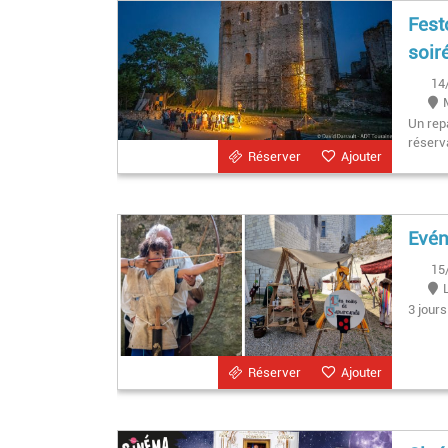
Fest
soir
14
Un rep
réserv
Réserver
Ajouter
Evén
15
3 jours
Réserver
Ajouter