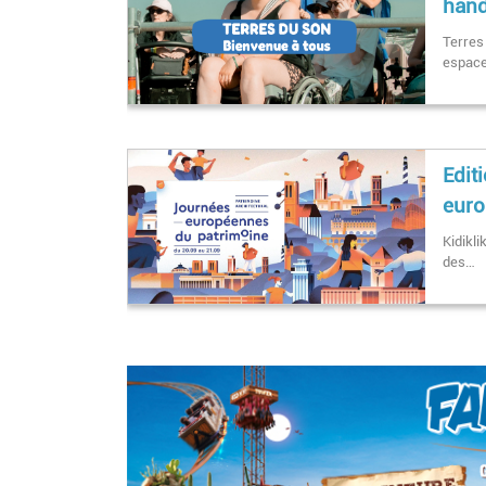
hand
Terres
espace
Edit
euro
Kidikli
des…