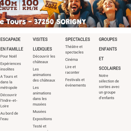
ESCAPADE
VISITES
SPECTACLES
GROUPES
Théâtre et
EN FAMILLE
LUDIQUES
ENFANTS
spectacles
Pour Noël
Découvrir les
ET
Cinéma
châteaux
Expériences
Lire et
SCOLAIRES
insolites
Les
raconter
animations
Notre
A Tours et
Festivals et
des châteaux
sélection de
dans la
événements
sorties avec
métropole
Les
un groupe
animations
Découvrir
d'enfants
dans les
l'Indre-et-
musées
Loire
Musées
Au bord de
l'eau
Expositions
Testé et