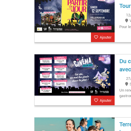
Tour
12
Pour le
Ajouter
Du c
avec
27
Un rend
gastro
Ajouter
Terr