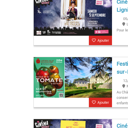
Ciné
Lign
05
Pour le
Ajouter
Fest
sur-
12
Au Chât
conser
Ajouter
enfant
Ciné