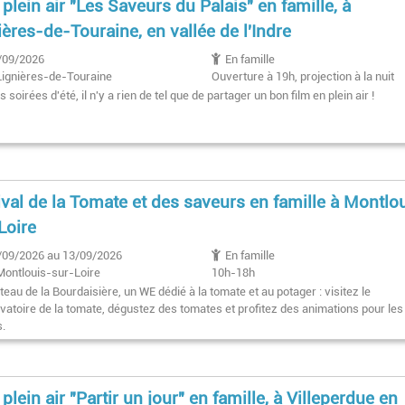
 plein air "Les Saveurs du Palais" en famille, à
ières-de-Touraine, en vallée de l'Indre
/09/2026
En famille
Lignières-de-Touraine
Ouverture à 19h, projection à la nuit
tombée
s soirées d'été, il n'y a rien de tel que de partager un bon film en plein air !
ival de la Tomate et des saveurs en famille à Montlo
Loire
/09/2026 au 13/09/2026
En famille
Montlouis-sur-Loire
10h-18h
eau de la Bourdaisière, un WE dédié à la tomate et au potager : visitez le
vatoire de la tomate, dégustez des tomates et profitez des animations pour les
s.
 plein air "Partir un jour" en famille, à Villeperdue en