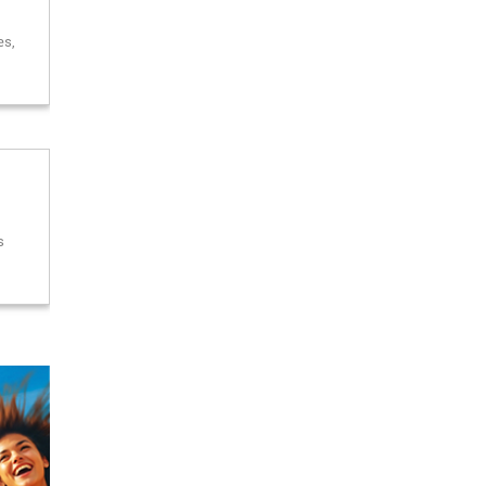
es,
s