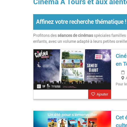
Cinéma À Tours et aux alent
Affinez votre recherche thématique !
Profitons des
séances de cinémas
spéciales familles 
enfants, avec un volume adapté à leurs petites oreill
Ciné
en T
Pour le
Ajouter
Cet 
cult