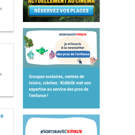
it
it
Groupes scolaires, centres de
loisirs, crèches : Kidiklik met son
expertise au service des pros de
l'enfance !
le