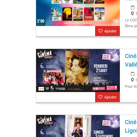
Le CGR
films j
Ajouter
Ciné
Vall
Pour le
Ajouter
Ciné
Lign