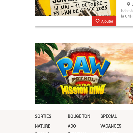
Idée d
la Cité
Ajouter
SORTIES
BOUGE TON
SPÉCIAL
NATURE
ADO
VACANCES