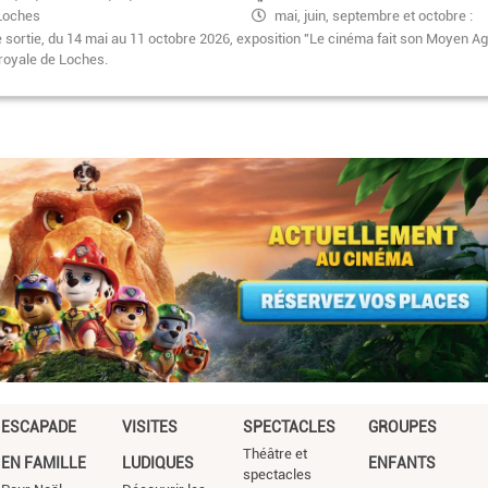
Loches
mai, juin, septembre et octobre :
9h30-18h00 - juillet et août : 9h30 –
e sortie, du 14 mai au 11 octobre 2026, exposition "Le cinéma fait son Moyen Ag
19h00
 royale de Loches.
Pagination
ESCAPADE
VISITES
SPECTACLES
GROUPES
Théâtre et
EN FAMILLE
LUDIQUES
ENFANTS
spectacles