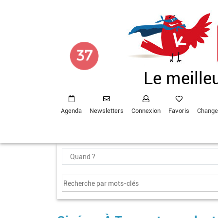
Aller
au
contenu
principal
Le meille
Agenda
Newsletters
Connexion
Favoris
Change