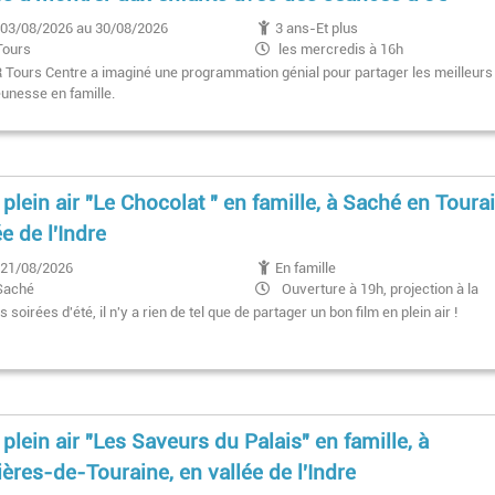
03/08/2026 au 30/08/2026
3 ans-Et plus
Tours
les mercredis à 16h
les samedis à 13h30
 Tours Centre a imaginé une programmation génial pour partager les meilleurs
les dimanches à 10h50
eunesse en famille.
 plein air "Le Chocolat " en famille, à Saché en Toura
ée de l'Indre
21/08/2026
En famille
Saché
Ouverture à 19h, projection à la
nuit tombée
s soirées d'été, il n'y a rien de tel que de partager un bon film en plein air !
 plein air "Les Saveurs du Palais" en famille, à
ières-de-Touraine, en vallée de l'Indre