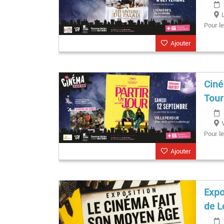
Pour le
Ajouter
Ciné
Tour
Pour le
Ajouter
Expo
de L