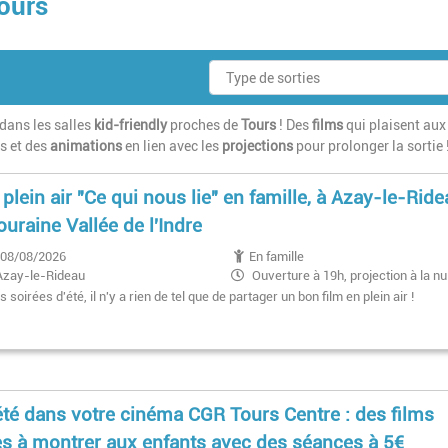
ours
dans les salles
kid-friendly
proches de
Tours
! Des
films
qui plaisent aux
es et des
animations
en lien avec les
projections
pour prolonger la sortie 
 plein air "Ce qui nous lie" en famille, à Azay-le-Rid
ouraine Vallée de l'Indre
08/08/2026
En famille
Azay-le-Rideau
Ouverture à 19h, projection à la nu
tombée
s soirées d'été, il n'y a rien de tel que de partager un bon film en plein air !
été dans votre cinéma CGR Tours Centre : des films
es à montrer aux enfants avec des séances à 5€