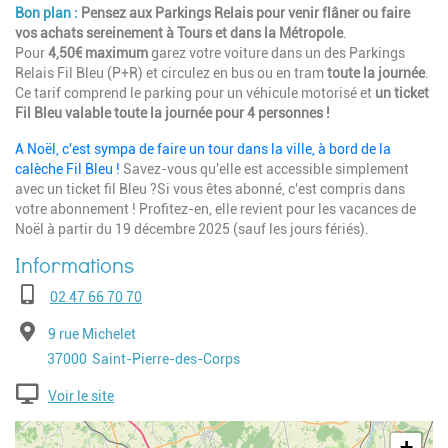
Bon plan :
Pensez
aux Parkings Relais
pour venir flâner ou faire
vos achats sereinement à Tours et dans la Métropole
.
Pour
4,50€
maximum
garez votre voiture dans un des Parkings
Relais Fil Bleu (P+R) et circulez en bus ou en tram
toute la journée
.
Ce tarif comprend le parking pour un véhicule motorisé et
un ticket
Fil Bleu valable toute la journée pour 4 personnes !
A Noël, c'est sympa de faire un tour dans la ville, à bord de la
calèche Fil Bleu !
Savez-vous qu'elle est accessible simplement
avec un ticket fil Bleu ?Si vous êtes abonné, c'est compris dans
votre abonnement ! Profitez-en, elle revient pour les vacances de
Noël à partir du 19 décembre 2025 (sauf les jours fériés).
Téléphone
02 47 66 70 70
Adresse
9 rue Michelet
Code postal
Ville
37000
Saint-Pierre-des-Corps
Voir le site
Geolocalisation
+