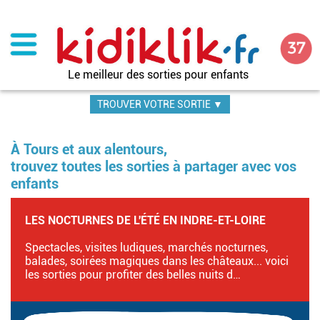
Aller
au
contenu
principal
Le meilleur des sorties pour enfants
TROUVER VOTRE SORTIE ▼
À Tours et aux alentours,
trouvez toutes les sorties à partager avec vos
enfants
LES NOCTURNES DE L'ÉTÉ EN INDRE-ET-LOIRE
Spectacles, visites ludiques, marchés nocturnes,
balades, soirées magiques dans les châteaux... voici
les sorties pour profiter des belles nuits d…