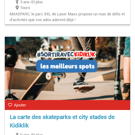
3 ans-Et plus
Tours
MAXXPARC, le parc XXL de Laser Maxx propose un max de défis et
d'activités que vos ados adorent déjà !
Ajouter
La carte des skateparks et city stades de
Kidiklik
9 ans-Et plus