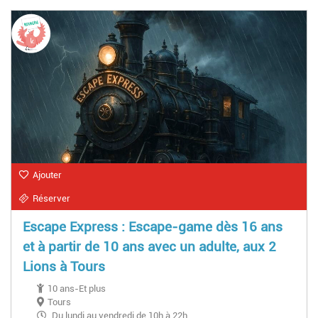
Ajouter
Réserver
Escape Express : Escape-game dès 16 ans
et à partir de 10 ans avec un adulte, aux 2
Lions à Tours
10 ans-Et plus
Tours
Du lundi au vendredi de 10h à 22h