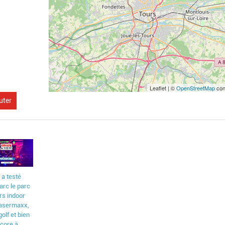
Leaflet | ©
OpenStreetMap
con
uter
k a testé
rc le parc
irs indoor
asermaxx,
olf et bien
ncore à