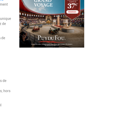
ement
’unique
z de
m de
es de
s, hors
l