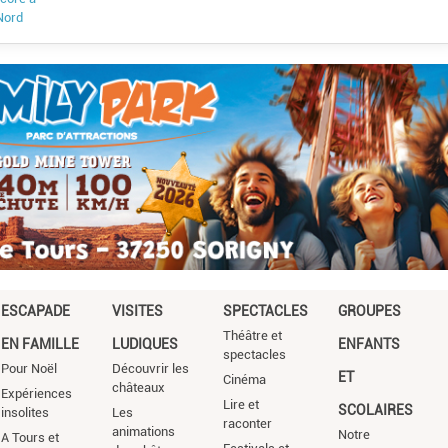
Nord
ESCAPADE
VISITES
SPECTACLES
GROUPES
Théâtre et
EN FAMILLE
LUDIQUES
ENFANTS
spectacles
Pour Noël
Découvrir les
ET
Cinéma
châteaux
Expériences
Lire et
SCOLAIRES
insolites
Les
raconter
animations
Notre
A Tours et