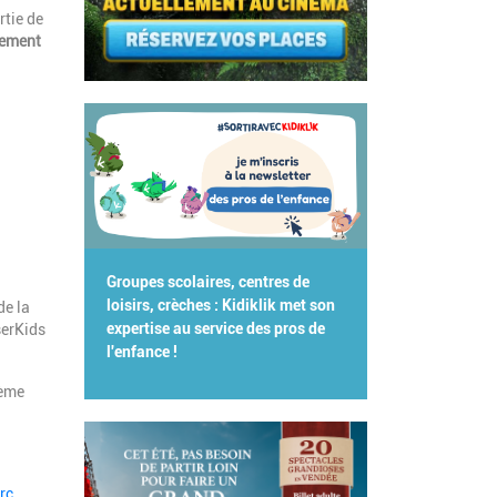
rtie de
ement
Groupes scolaires, centres de
loisirs, crèches : Kidiklik met son
de la
expertise au service des pros de
serKids
l'enfance !
ième
rc
.