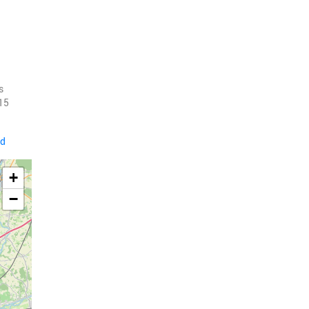
s
 15
rd
+
−