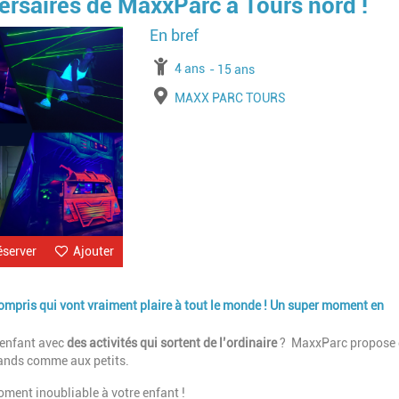
ersaires de MaxxParc à Tours nord !
Image
à partir de
4 ans
jusqu'à l'âge de
15 ans
Lieu
MAXX PARC TOURS
éserver
Ajouter
mpris qui vont vraiment plaire à tout le monde ! Un super moment en
 enfant avec
des activités qui sortent de l’ordinaire
? MaxxParc propose 
grands comme aux petits.
moment inoubliable à votre enfant !