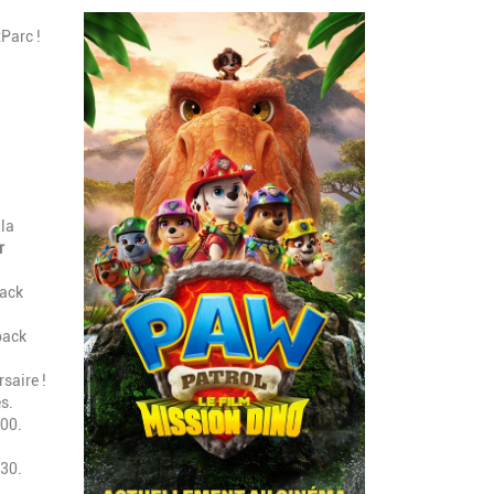
xParc !
 la
r
pack
 pack
saire !
s.
h00.
h30.