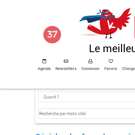
Aller
au
contenu
principal
Le meille
Agenda
Newsletters
Connexion
Favoris
Change