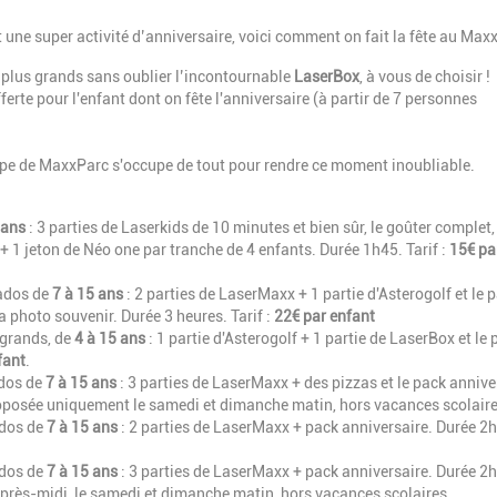
t une super activité d’anniversaire, voici comment on fait la fête au Max
 plus grands sans oublier l’incontournable
LaserBox
, à vous de choisir !
fferte pour l'enfant dont on fête l'anniversaire
(à partir de 7 personnes
quipe de MaxxParc s'occupe de tout pour rendre ce moment inoubliable.
 ans
: 3 parties de Laserkids de 10 minutes et bien sûr, le goûter complet,
+ 1 jeton de Néo one par tranche de 4 enfants. Durée 1h45. Tarif :
15€ pa
 ados de
7 à 15 ans
: 2 parties de LaserMaxx + 1 partie d'Asterogolf et le 
 photo souvenir. Durée 3 heures. Tarif :
22€ par enfant
s grands, de
4 à 15 ans
: 1 partie d'Asterogolf + 1 partie de LaserBox et le
fant
.
ados de
7 à 15 ans
: 3 parties de LaserMaxx + des pizzas et le pack anniver
oposée uniquement le samedi et dimanche matin, hors vacances scolaire
ados de
7 à 15 ans
: 2 parties de LaserMaxx + pack anniversaire. Durée 2
ados de
7 à 15 ans
: 3 parties de LaserMaxx + pack anniversaire. Durée 2
près-midi, le samedi et dimanche matin, hors vacances scolaires