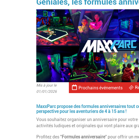
Géniales, les formules anniv
Mis à jour le
R
Prochains événements
01/01/2026
MaxxParc propose des formules anniversaires tout co
perspective pour les aventuriers de 4 à 15 ans !
Vous souhaitez organiser un anniversaire pour votre
activités ludiques et originales qui vont plaire aux 
Profitez des "
Formules anniversaire
" pour offrir un 