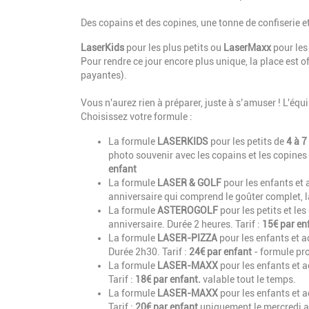
Des copains et des copines, une tonne de confiserie e
LaserKids
pour les plus petits ou
LaserMaxx
pour les
Pour rendre ce jour encore plus unique,
la place est o
payantes).
Vous n'aurez rien à préparer, juste à s’amuser ! L'é
Choisissez votre formule :
La formule
LASERKIDS
pour les petits de
4 à 7
photo souvenir avec les copains et les copines 
enfant
La formule
LASER & GOLF
pour les enfants et
anniversaire qui comprend le goûter complet, la
La formule
ASTEROGOLF
pour les petits et le
anniversaire. Durée 2 heures. Tarif :
15€ par en
La formule
LASER-PIZZA
pour les enfants et 
Durée 2h30. Tarif :
24€ par enfant
- formule pr
La formule
LASER-MAXX
pour les enfants et 
Tarif :
18€ par enfant.
valable tout le temps.
La formule
LASER-MAXX
pour les enfants et 
Tarif :
20€ par enfant
uniquement le mercredi a