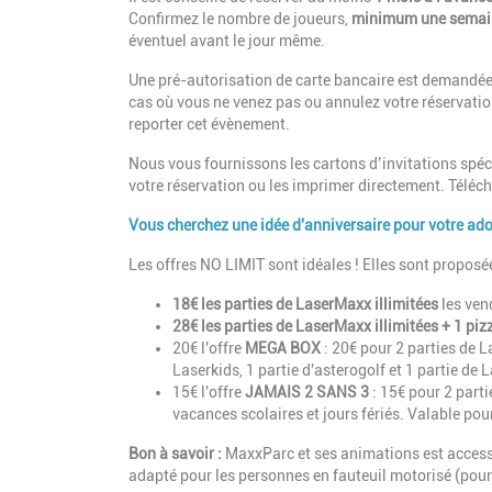
Confirmez le nombre de joueurs,
minimum une semaine
éventuel avant le jour même.
Une pré-autorisation de carte bancaire est demandée
cas où vous ne venez pas ou annulez votre réservation
reporter cet évènement.
Nous vous fournissons les cartons d’invitations spé
votre réservation ou les imprimer directement. Téléch
Vous cherchez une idée d'anniversaire pour votre ado
Les offres NO LIMIT sont idéales ! Elles sont proposée
18€ les parties de LaserMaxx illimitées
les ven
28€ les parties de LaserMaxx illimitées + 1 piz
20€ l'offre
MEGA BOX
: 20€ pour 2 parties de L
Laserkids, 1 partie d'asterogolf et 1 partie de 
15€ l'offre
JAMAIS 2 SANS 3
: 15€ pour 2 parti
vacances scolaires et jours fériés. Valable po
Bon à savoir :
MaxxParc et ses animations est accessi
adapté pour les personnes en fauteuil motorisé (pou