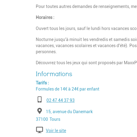
Pour toutes autres demandes de renseignements, mer
Horaires :
Ouvert tous les jours, sauf le lundi hors vacances sco
Nocturne jusqu'à minuit les vendredis et samedis soir.
vacances, vacances scolaires et vacances d'été). Pos
personnes.
Découvrez tous les jeux qui sont proposés par Maxx
Tarifs
Formules de 14€ à 24€ par enfant
Téléphone
02 47 44 37 93
Adresse
15, avenue du Danemark
Code postal
Ville
37100
Tours
Voir le site