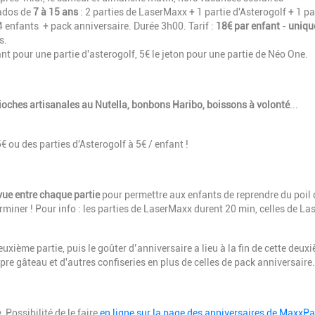
 ados de
7 à 15 ans
: 2 parties de LaserMaxx + 1 partie d'Asterogolf + 1 pa
4 enfants + pack anniversaire. Durée 3h00. Tarif :
18€ par enfant
-
uniqu
s.
ant pour une partie d'asterogolf, 5€ le jeton pour une partie de Néo One.
ioches artisanales au Nutella, bonbons Haribo, boissons à volonté
...
€ ou des parties d'Asterogolf à 5€ / enfant !
vue entre chaque partie
pour permettre aux enfants de reprendre du poil 
terminer ! Pour info : les parties de LaserMaxx durent 20 min, celles de La
uxième partie, puis le goûter d’anniversaire a lieu à la fin de cette deux
pre gâteau et d'autres confiseries en plus de celles de pack anniversaire.
e
. Possibilité de le faire
en ligne
sur la page des anniversaires de MaxxPa