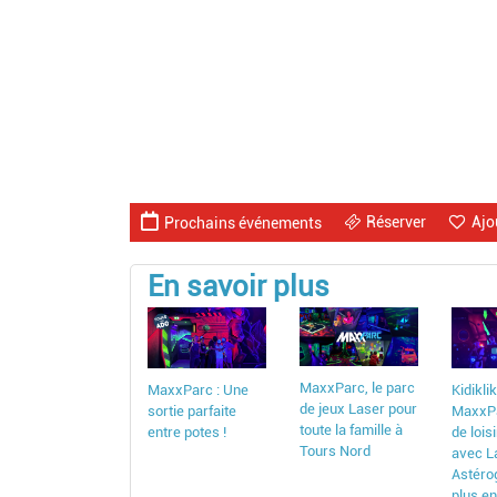
Réserver
Ajo
Prochains événements
En savoir plus
MaxxParc, le parc
Kidikli
MaxxParc : Une
de jeux Laser pour
MaxxPa
sortie parfaite
toute la famille à
de lois
entre potes !
Tours Nord
avec L
Astérog
plus e