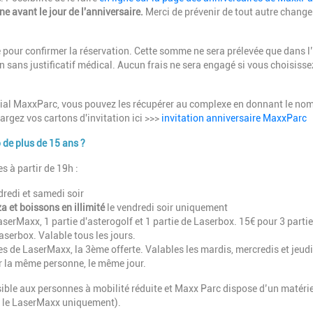
 avant le jour de l'anniversaire.
Merci de prévenir de tout autre chang
 pour confirmer la réservation. Cette somme ne sera prélevée que dans l
 sans justificatif médical. Aucun frais ne sera engagé si vous choisisse
cial MaxxParc, vous pouvez les récupérer au complexe en donnant le no
argez vos cartons d'invitation ici >>>
invitation anniversaire MaxxParc
 de plus de 15 ans ?
s à partir de 19h :
dredi et samedi soir
za et boissons en illimité
le vendredi soir uniquement
aserMaxx, 1 partie d'asterogolf et 1 partie de Laserbox. 15€ pour 3 parti
Laserbox. Valable tous les jours.
es de LaserMaxx, la 3ème offerte. Valables les mardis, mercredis et jeudi
ur la même personne, le même jour.
ble aux personnes à mobilité réduite et Maxx Parc dispose d’un matérie
r le LaserMaxx uniquement).