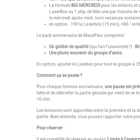
La formule
BIG MERCREDI
pour les enfants et
LaserBox ou 1 jetp, de Néo one par tranche de 
le mercredi après-midi, hors vacances scolaire
en option : 15€ la Laserbox (15 min), +6€ / enf
Le pack anniversaire de MaxxParc comprend :
Un goûter de qualité
(qui fait l'unanimité !) :
Br
Une photo souvenir du groupe d'amis.
En option, ajouter le Lasebox pour tout le groupe à 15
Comment ça se passe ?
Pour chaque formule anniversaire,
une pause est pré
bête et de débriefer la partie géniale qui vient de se 
10 min.
Les boissons sont apportées entre la première et la de
partie. Bien entendu, vous pouvez rapporter votre pro
Pour réserver :
Il est conseillé de réserver au moins
1 mois à l'avanc