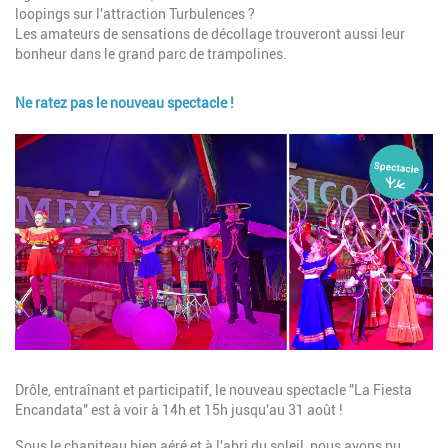
loopings sur l'attraction Turbulences ?
Les amateurs de sensations de décollage trouveront aussi leur
bonheur dans le grand parc de trampolines.
Ne ratez pas le nouveau spectacle !
Image
Description
Drôle, entraînant et participatif, le nouveau spectacle "La Fiesta
Encandata" est à voir à 14h et 15h jusqu'au 31 août !
Sous le chapiteau bien aéré et à l'abri du soleil, nous avons pu