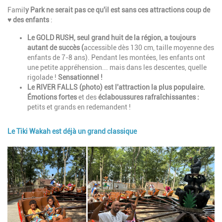
Description
Famil
y Park ne serait pas ce qu'il est sans ces attractions coup de
♥ des enfants
:
Le GOLD RUSH, seul grand huit de la
région, a toujours
autant de succès (
accessible dès 130 cm, taille moyenne des
enfants de 7-8 ans). Pendant les montées, les enfants ont
une petite appréhension... mais dans les descentes, quelle
rigolade !
Sensationnel !
Le RIVER FALLS (photo) est l'attraction la plus populaire.
Émotions
fortes
et des
éclaboussures rafraîchissantes :
petits et grands en redemandent !
Le Tiki Wakah est déjà un grand classique
Image