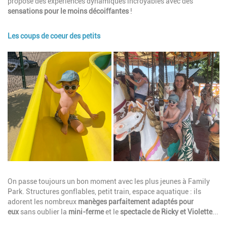
propose des expériences dynamiques incroyables avec des
sensations pour le moins décoiffantes
!
Les coups de coeur des petits
Image
Description
On passe toujours un bon moment avec les plus jeunes à Family
Park. Structures gonflables, petit train, espace aquatique : ils
adorent les nombreux
manèges parfaitement adaptés pour
eux
sans oublier la
mini-ferme
et le
spectacle de Ricky et Violette
...