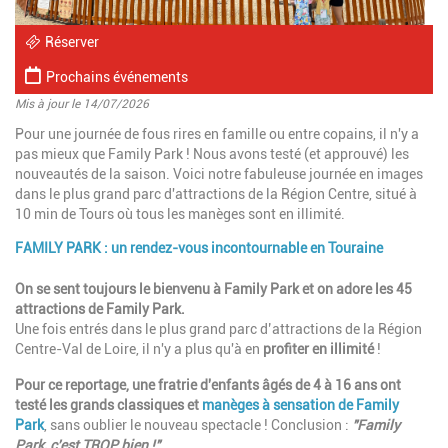
Réserver
Prochains événements
Mis à jour le 14/07/2026
Introduction
Pour une journée de fous rires en famille ou entre copains, il n'y a
pas mieux que Family Park ! Nous avons testé (et approuvé) les
nouveautés de la saison. Voici notre fabuleuse journée en images
dans le plus grand parc d'attractions de la Région Centre, situé à
10 min de Tours où tous les manèges sont en illimité.
FAMILY PARK : un rendez-vous incontournable en Touraine
Paragraphes
Description
On se sent toujours le bienvenu à Family Park et on adore les
45
attractions de Family Park.
Une fois entrés dans le plus grand parc d’attractions de la Région
Centre-Val de Loire, il n'y a plus qu'à en
profiter en illimité
!
Pour ce reportage, une fratrie d'enfants
âgés de 4 à 16 ans ont
testé les grands classiques et
manèges à sensation de Family
Park
, sans oublier le nouveau spectacle ! Conclusion :
"Family
Park, c'est TROP bien !".