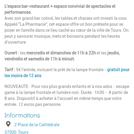
L'espace bar-restaurant + espace convivial de spectacles et
performances.
Avec son grand bar coloré, les tables et chaises ont investi la cour.
Appelé "La Pharmacie", cet espace offre un bon prétexte pour se
poser en famille dans ce lieu caché au cœur de la ville de Tours. On
peut y savourer musique, mets et boissons pendant les heures
d'ouverture.
Ouvert :
les
mercredis et dimanches de 11h à 22h
et les
jeudis,
vendredis et samedis de 11h à minuit.
Tarif :
5€ l'entrée, incluant le prêt de la lampe frontale -
gratuit pour
les moins de 12 ans
NOUVEAUTE : Pour nos plus grands enfants et à nos ados : escape
game à la lampe frontale et lumière noir. Durée : 1h30 - A partir de
8 ans. Dispositif à acheter à l'accueil en même temps que votre
entrée. 12 euros pas personne.
Adresse
2 Place de la Cathédrale
Code postal
Ville
37000
Tours