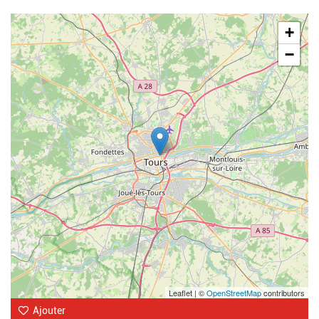
Geolocalisation
+
−
Leaflet | ©
OpenStreetMap
contributors
Ajouter