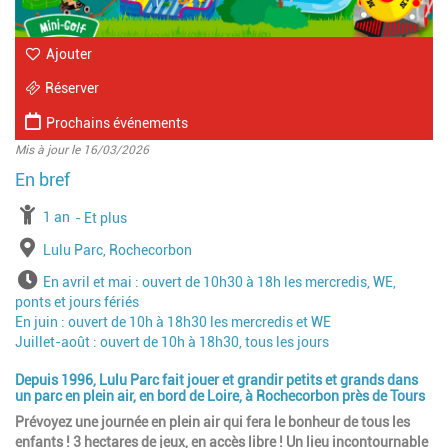
Ajouter
Réserver
Prochains événements
Mis à jour le 16/03/2026
à partir de
1 an
jusqu'à l'âge de
Et plus
Lieu
Lulu Parc, Rochecorbon
Horaires
En avril et mai : ouvert de 10h30 à 18h les mercredis, WE,
ponts et jours fériés
En juin : ouvert de 10h à 18h30 les mercredis et WE
Juillet-août : ouvert de 10h à 18h30, tous les jours
Depuis 1996, Lulu Parc fait jouer et grandir petits et grands dans
un parc en plein air, en bord de Loire, à Rochecorbon près de Tours
Prévoyez une journée en plein air qui fera le bonheur de tous les
enfants ! 3 hectares de jeux, en accès libre ! Un lieu incontournable