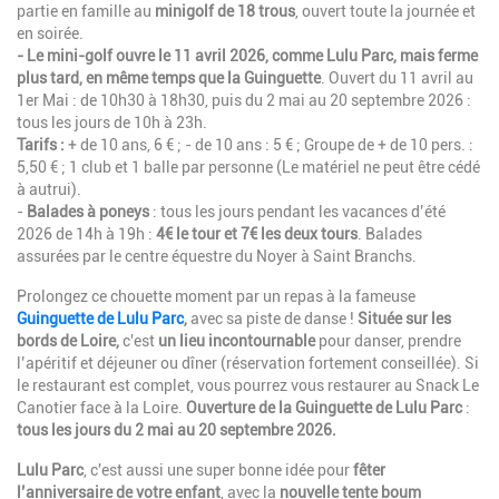
partie en famille au
minigolf de 18 trous
, ouvert toute la journée et
en soirée.
- Le mini-golf
ouvre le 11 avril 2026, comme Lulu Parc,
mais ferme
plus tard, en même temps que la Guinguette
. Ouvert du 11 avril au
1er Mai : de 10h30 à 18h30, puis du 2 mai au 20 septembre 2026 :
tous les jours de 10h à 23h.
Tarifs :
+ de 10 ans, 6 € ; - de 10 ans : 5 € ; Groupe de + de 10 pers. :
5,50 € ; 1 club et 1 balle par personne (Le matériel ne peut être cédé
à autrui).
-
Balades à poneys
: tous les jours pendant les vacances d’été
2026 de 14h à 19h :
4€ le tour et 7€ les deux tours
. Balades
assurées par le centre équestre du Noyer à Saint Branchs.
Prolongez ce chouette moment par un repas à la fameuse
Guinguette de Lulu Parc
,
avec sa piste de danse !
S
ituée sur les
bords de Loire,
c'est
u
n lieu incontournable
pour danser, prendre
l’apéritif et déjeuner ou dîner (réservation fortement conseillée). Si
le restaurant est complet, vous pourrez vous restaurer au Snack Le
Canotier face à la Loire.
Ouverture de la Guinguette de Lulu Parc
:
tous les jours du 2 mai au 20 septembre 2026.
Lulu Parc
, c'est aussi une super bonne idée pour
fêter
l’anniversaire de votre enfant
, avec la
nouvelle tente boum