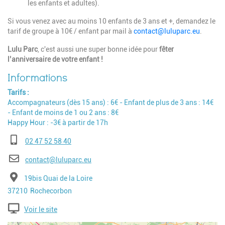
les enfants et adultes).
Si vous venez avec au moins 10 enfants de 3 ans et +, demandez le
tarif de groupe à 10€ / enfant par mail à
contact@luluparc.eu
.
Lulu Parc
, c'est aussi une super bonne idée pour
fêter
l’anniversaire de votre enfant !
Tarifs
Accompagnateurs (dès 15 ans) : 6€ - Enfant de plus de 3 ans : 14€
- Enfant de moins de 1 ou 2 ans : 8€
Happy Hour : -3€ à partir de 17h
Téléphone
02 47 52 58 40
E-mail
contact@luluparc.eu
Adresse
19bis Quai de la Loire
Code postal
Ville
37210
Rochecorbon
Voir le site