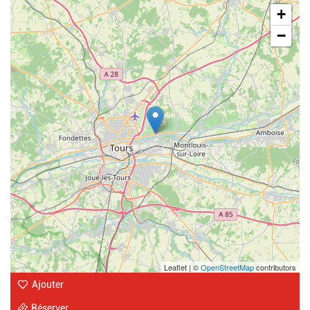
Geolocalisation
+
−
Leaflet | ©
OpenStreetMap
contributors
Ajouter
Réserver