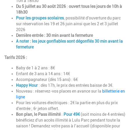
10h à 18h30
Du 5 juillet au 30 août 2026
:
ouvert tous les jours
de 10h à
18h30
Pour les groupes scolaires
, possibilité d'ouverture du parc
sur réservation les 19 et 26 juin ainsi que les 2 et 3 juillet
2026
Dernière entrée : 30 min avant la fermeture
A noter : les jeux gonflables sont dégonflés 30 min avant la
fermeture
Tarifs 2026 :
Baby de 1 à 2 ans : 8€
Enfant de 3 ans à 14 ans : 14€
Accompagnateur (dès 15 ans) : 6€
Happy Hour
: dès 17h, le prix des entrées baisse de 3€.
Nouveau : réservez-vos places en avance sur la
billetterie en
ligne
Pour les voitures électriques : 2€ la partie en plus du prix
d'entrée ; 6ᵉ jeton offert.
Bon plan, le Pass illimité
:
Pour 49€
(soit moins de 4 entrées)
bénéficiez d'un accès illimité à Lulu Parc pendant toute la
saison ! Demandez votre pass à l’accueil (disponible pour