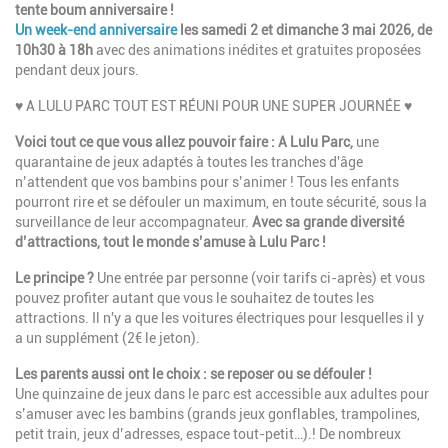
tente boum anniversaire !
Un week-end anniversaire
les samedi 2 et dimanche 3 mai 2026, de
10h30 à 18h
avec des animations inédites et gratuites proposées
pendant deux jours.
♥ A LULU PARC TOUT EST RÉUNI POUR UNE SUPER JOURNÉE ♥
Voici tout ce que vous allez pouvoir faire : A Lulu Parc,
une
quarantaine de jeux adaptés à toutes les tranches d'âge
n’attendent que vos bambins pour s’animer ! Tous les enfants
pourront rire et se défouler un maximum, en toute sécurité, sous la
surveillance de leur accompagnateur.
Avec sa grande diversité
d’attractions, tout le monde s’amuse à Lulu Parc !
Le principe ?
Une entrée par personne (voir tarifs ci-après) et vous
pouvez profiter autant que vous le souhaitez de toutes les
attractions. Il n'y a que les voitures électriques pour lesquelles il y
a un supplément (2€ le jeton).
Les parents aussi ont le choix : se reposer ou se défouler !
Une quinzaine de jeux dans le parc est accessible aux adultes pour
s’amuser avec les bambins (grands jeux gonflables, trampolines,
petit train, jeux d’adresses, espace tout-petit…).! De nombreux