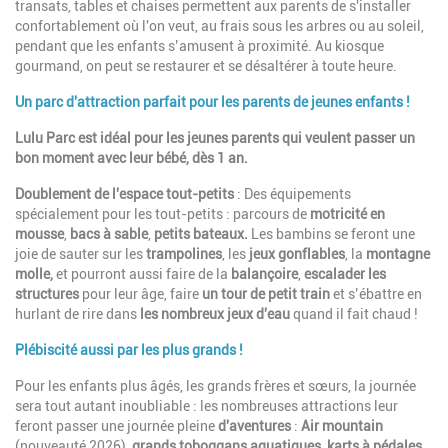
transats, tables et chaises permettent aux parents de s'installer
confortablement où l'on veut, au frais sous les arbres ou au soleil,
pendant que les enfants s’amusent à proximité. Au kiosque
gourmand, on peut se restaurer et se désaltérer à toute heure.
Un parc d'attraction parfait pour les parents de jeunes enfants !
Lulu Parc est idéal pour les jeunes parents qui veulent passer un
bon moment avec leur bébé, dès 1 an.
Doublement de l'espace tout-petits
: Des équipements
spécialement pour les tout-petits : parcours de
motricité en
mousse
,
bacs à sable
,
petits bateaux.
Les bambins se feront une
joie de sauter sur les
trampolines
, les
jeux gonflables
, la
montagne
molle,
et pourront aussi faire de la
balançoire
,
escalader les
structures
pour leur âge, faire
un tour de petit train
et s’ébattre en
hurlant de rire dans
les nombreux jeux d'eau
quand il fait chaud !
Plébiscité aussi par les plus grands !
Pour les enfants plus âgés, les grands frères et sœurs, la journée
sera tout autant inoubliable : les nombreuses attractions leur
feront passer une journée pleine
d'aventures
:
Air mountain
(nouveauté 2026),
grands toboggans aquatiques
,
karts à pédales
,