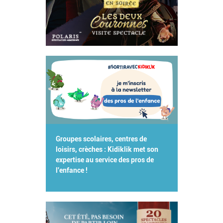
Groupes scolaires, centres de
loisirs, crèches : Kidiklik met son
expertise au service des pros de
l'enfance !