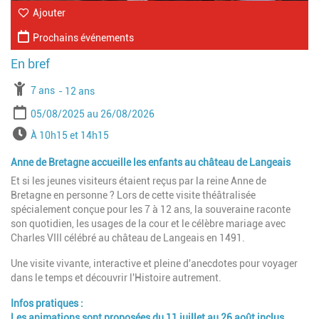
Ajouter
Prochains événements
À partir de
7 ans
Jusqu'à l'age de
12 ans
Période
Date de début
Date de fin
05/08/2025
26/08/2026
Horaires
À 10h15 et 14h15
Anne de Bretagne accueille les enfants au château de Langeais
Et si les jeunes visiteurs étaient reçus par la reine Anne de
Bretagne en personne ? Lors de cette visite théâtralisée
spécialement conçue pour les 7 à 12 ans, la souveraine raconte
son quotidien, les usages de la cour et le célèbre mariage avec
Charles VIII célébré au château de Langeais en 1491.
Une visite vivante, interactive et pleine d'anecdotes pour voyager
dans le temps et découvrir l'Histoire autrement.
Infos pratiques :
Les animations sont proposées du 11 juillet au 26 août inclus