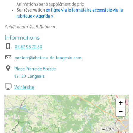
Animations sans supplément de prix
Sur réservation
en ligne via le formulaire accessible via la
rubrique « Agenda »
Crédit photo ©J.B.Rabouan
Téléphone
02 47 96 72 60
E-mail
contact@chateau-de-langeais.com
Adresse
Place Pierre de Brosse
Code postal
Ville
37130
Langeais
Voir le site
Geolocalisation
+
−