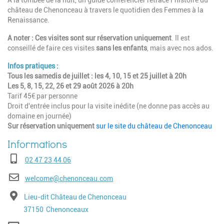
A la tombée de la nuit, un guide conférencier retrace l’histoire du
château de Chenonceau à travers le quotidien des Femmes à la
Renaissance.
A noter : Ces visites sont
sur réservation uniquement
. Il est
conseillé de faire ces visites
sans les enfants
, mais avec nos ados.
Infos pratiques :
Tous les samedis de juillet : les 4, 10, 15 et 25 juillet à 20h
Les 5, 8, 15, 22, 26 et 29 août 2026 à 20h
Tarif 45€ par personne
Droit d'entrée inclus pour la visite inédite (ne donne pas accès au
domaine en journée)
Sur réservation uniquement
sur le site du château de Chenonceau
Téléphone
02 47 23 44 06
E-mail
welcome@chenonceau.com
Adresse
Lieu-dit Château de Chenonceau
Code postal
Ville
37150
Chenonceaux