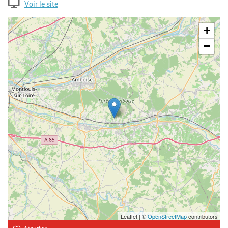
Voir le site
Geolocalisation
+
−
Leaflet | ©
OpenStreetMap
contributors