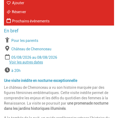
Ajouter
Réserver
Prochains événements
À partir de
Pour les parents
Lieu
Château de Chenonceau
Période
Date de début
Date de fin
05/08/2026
08/08/2026
Voir les autres dates
Date de début
Date de fin
15/08/2026
15/08/2026
Date de début
Date de fin
22/08/2026
22/08/2026
Horaires
à 20h
Date de début
Date de fin
26/08/2026
29/08/2026
Une visite inédite en nocturne exceptionnelle
Le château de Chenonceau a vu son histoire marquée par des
figures féminines emblématiques. Cette visite inédite permet de
comprendre les enjeux et les défis du quotidien des femmes à la
Renaissance. La visite se poursuit par
une promenade nocturne
dans les jardins historiques illuminés
.