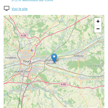
37270
Montlouis-sur-Loire
Voir le site
Geolocalisation
+
−