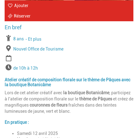
Ajouter
Réserver
À partir de
8 ans
Jusqu'à l'age de
Et plus
Lieu
Nouvel Office de Tourisme
Période
Horaires
de 10h à 12h
Atelier créatif de composition florale sur le thème de Pâques avec
la boutique Botanicâme
Lors de cet atelier créatif avec
la boutique Botanicâme
,
participez
à l'atelier de composition florale sur le
thème de Pâques
et créez de
magnifiques
couronnes de fleurs
fraîches dans des teintes
lumineuses de jaune, vert et blanc.
En pratique :
Samedi 12 avril 2025