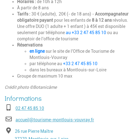
Horaires :
de 10h à 12h
À partir de 8 ans
Tarifs :
30 € (adulte), 20€ (- de 18 ans) -
Accompagnateur
obligatoire payant
pour les enfants de
8 à 12 ans
révolus.
Une offre DUO (1 adulte + 1 enfant ) à 45€ est disponible
seulement par téléphone
au +33 2 47 45 85 10
ou au
comptoir de l'office de tourisme
Réservations
en ligne
sur le site de l'Office de Tourisme de
Montlouis-Vouvray
par téléphone au
+33 2 47 45 85 10
dans les bureaux à Montlouis-sur-Loire
Groupe de maximum 10 max
Crédit photo ©Botanicâme
Téléphone
02 47 45 85 10
E-mail
accueil@tourisme-montlouis-vouvray.fr
Adresse
26 rue Pierre Maître
Code postal
Ville