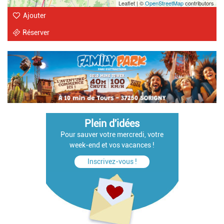
Leaflet | ©
OpenStreetMap
contributors
Ajouter
Réserver
Plein d'idées
Pour sauver votre mercredi, votre
week-end et vos vacances !
Inscrivez-vous !