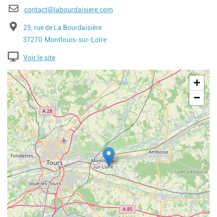
E-mail
contact@labourdaisiere.com
Adresse
25, rue de La Bourdaisière
Code postal
Ville
37270
Montlouis-sur-Loire
Voir le site
Geolocalisation
+
−