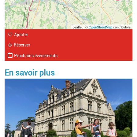
Leaflet | ©
OpenStreetMap
contributors
Ajouter
Réserver
Prochains événements
En savoir plus