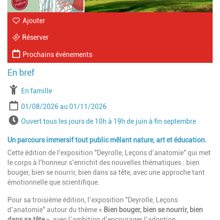
Ajouter
Réserver
Prochains événements
À partir de
En famille
Période
Date de début
Date de fin
01/08/2026
01/11/2026
Horaires
Ouvert tous les jours de 10h à 19h de juin à fin septembre
Un parcours immersif tout public mêlant nature, art et éducation.
Cette édition de l'exposition "Deyrolle, Leçons d’anatomie" qui met
le corps à l'honneur s’enrichit des nouvelles thématiques : bien
bouger, bien se nourrir, bien dans sa tête, avec une approche tant
émotionnelle que scientifique.
Pour sa troisième édition, l’exposition "Deyrolle, Leçons
d’anatomie" autour du thème «
Bien bouger, bien se nourrir, bien
dans sa tête
», avec l’ambition d’encourager l’adoption