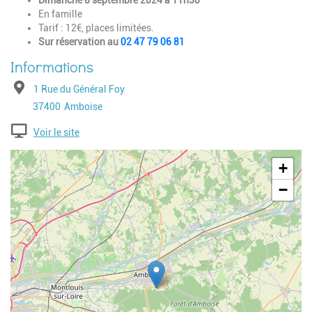
Dimanche 8 septembre 2024 à 11h30
En famille
Tarif : 12€, places limitées.
Sur réservation au
02 47 79 06 81
Adresse
1 Rue du Général Foy
Code postal
Ville
37400
Amboise
Voir le site
Geolocalisation
+
−