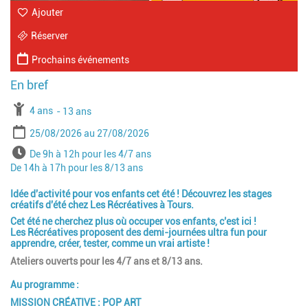
Ajouter
Réserver
Prochains événements
À partir de
4 ans
Jusqu'à l'age de
13 ans
Période
Date de début
Date de fin
25/08/2026
27/08/2026
Horaires
De 9h à 12h pour les 4/7 ans
De 14h à 17h pour les 8/13 ans
Idée d'activité pour vos enfants cet été ! Découvrez les stages
créatifs d'été chez Les Récréatives à Tours.
Cet été ne cherchez plus où occuper vos enfants, c'est ici !
Les Récréatives proposent des demi-journées ultra fun pour
apprendre, créer, tester, comme un vrai artiste !​
Ateliers ouverts pour les 4/7 ans et 8/13 ans.
Au programme : ​
MISSION CRÉATIVE : POP ART