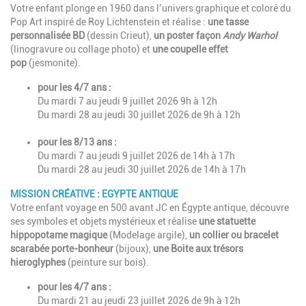
Votre enfant plonge en 1960 dans l’univers graphique et coloré du
Pop Art inspiré de Roy Lichtenstein et réalise :
une tasse
personnalisée BD
(dessin Crieut),
un poster façon
Andy Warhol
(linogravure ou collage photo) et
une coupelle effet
pop
(jesmonite).
pour les 4/7 ans :
Du mardi 7 au jeudi 9 juillet 2026 9h à 12h
Du mardi 28 au jeudi 30 juillet 2026 de 9h à 12h
pour les 8/13 ans :
Du mardi 7 au jeudi 9 juillet 2026 de 14h à 17h
Du mardi 28 au jeudi 30 juillet 2026 de 14h à 17h
MISSION CRÉATIVE : EGYPTE ANTIQUE
​Votre enfant voyage en 500 avant JC en Égypte antique, découvre
ses symboles et objets mystérieux et réalise
une statuette
hippopotame magique
(Modelage argile),
un collier ou bracelet
scarabée porte-bonheur
(bijoux),
une Boite aux trésors
hieroglyphes
(peinture sur bois).
pour les 4/7 ans :
Du mardi 21 au jeudi 23 juillet 2026 de 9h à 12h