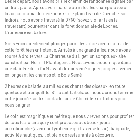
Dès le départ, nous avons pris le chemin de randonnée signalé par
un trait jaune. Après avoir marché au mileu les champs, avec un
beau panorama derrière nous sur le plan d'eau de Chemillé-sur-
Indrois, nous avons traversé la D760 (soyez vigilants en la
traversant) pour entrer dans la forêt domaniale de Loches.
L’itinéraire est balisé.
Nous voici directement plongés parmi les arbres centenaires de
cette forêt bien entretenue. Arrivés à une grand allée, nous avons
tourné à droite vers La Chartreuse du Liget, un somptueux site
construit par Henri II Plantagenêt. Nous avons pique-niqué dans
une clairière de la forêt avant de nous en éloigner progressivement
en longeant les champs et le Bois Semé.
2 heures de balade, au milieu des chants des oiseaux, en toute
quiétude et tranquillité. S'il avait fait chaud, nous aurions terminé
notre journée sur les bords du lac de Chemillé-sur-Indrois pour
nous baigner !
Le coin est magnifique et mérite que nous y revenions pour profiter
de tous les loisirs qui y sont proposés aux beaux jours :
accrobranche (avec une tyrolienne qui traverse le lac), baignade,
activités nautiques... et plein de restaurants à découvrir.