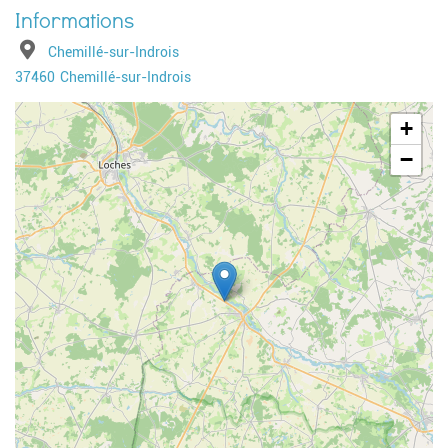
Adresse
Chemillé-sur-Indrois
Code postal
Ville
37460
Chemillé-sur-Indrois
Geolocalisation
+
−