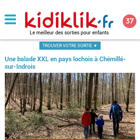
Aller
au
contenu
principal
Le meilleur des sorties pour enfants
TROUVER VOTRE SORTIE ▼
Une balade XXL en pays lochois à Chémillé-
sur-Indrois
Im