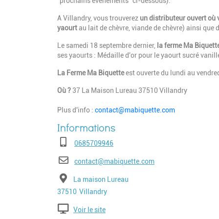
"prochains événements" ci-dessous).
A Villandry, vous trouverez
un distributeur ouvert où 
yaourt
au lait de chèvre, viande de chèvre) ainsi que 
Le samedi 18 septembre dernier,
la ferme Ma Biquett
ses yaourts : Médaille d'or pour le yaourt sucré vanill
La Ferme Ma Biquette
est ouverte du lundi au vendr
Où ?
37 La Maison Lureau 37510 Villandry
Plus d'info :
contact@mabiquette.com
Téléphone
0685709946
E-mail
contact@mabiquette.com
Adresse
La maison Lureau
Code postal
Ville
37510
Villandry
Voir le site