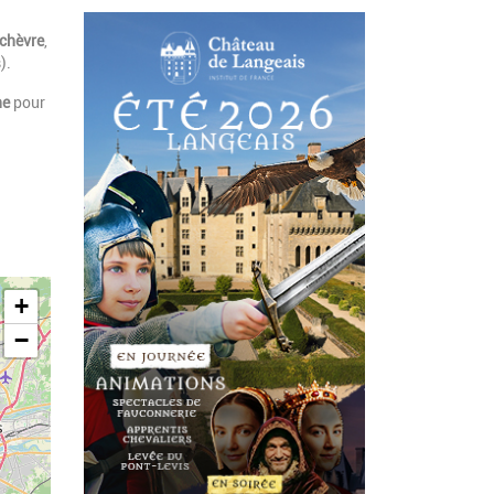
chèvre
,
).
ne
pour
+
−