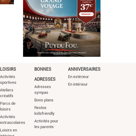
LOISIRS
BONNES
ANNIVERSAIRES
Activités
En extérieur
ADRESSES
sportives
En intérieur
Adresses
Ateliers
sympas
créatifs
Bons plans
Parcs de
Restos
loisirs
kidsfriendly
Activités
Activités pour
extrascolaires
les parents
Loisirs en
intérieur