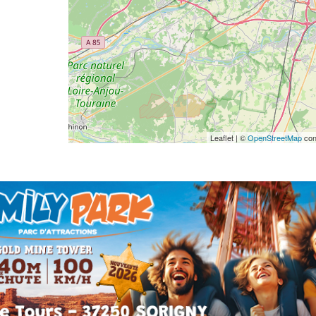
Leaflet | ©
OpenStreetMap
con