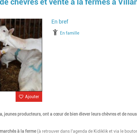
e chèvres et vente à la fermes à Villa
Image
à partir de
En famille
Ajouter
a, jeunes producteurs, ont a cœur de bien élever leurs chèvres et de nous
 marchés à la ferme
(à retrouver dans l'agenda de Kidiklik et via le bouto