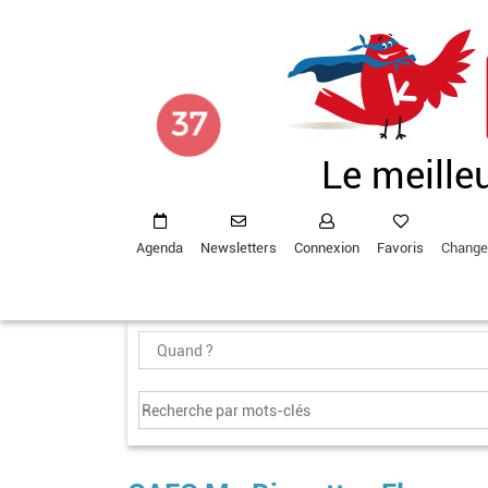
Aller
au
contenu
principal
Le meille
Agenda
Newsletters
Connexion
Favoris
Change