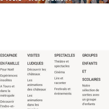
ESCAPADE
VISITES
SPECTACLES
GROUPES
Théâtre et
EN FAMILLE
LUDIQUES
ENFANTS
spectacles
Pour Noël
Découvrir les
ET
Cinéma
châteaux
Expériences
Lire et
SCOLAIRES
insolites
Les
raconter
animations
Notre
A Tours et
Festivals et
des châteaux
sélection de
dans la
événements
sorties avec
métropole
Les
un groupe
animations
Découvrir
d'enfants
dans les
l'Indre-et-