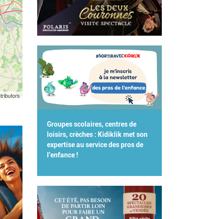
tributors
Groupes scolaires, centres de
loisirs, crèches : Kidiklik met son
expertise au service des pros de
l'enfance !