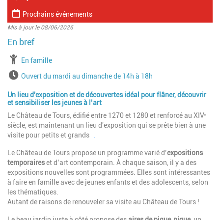
Prochains événements
Mis à jour le 08/06/2026
à partir de
En famille
Horaires
Ouvert du mardi au dimanche de 14h à 18h
Un lieu d'exposition et de découvertes idéal pour flâner, découvrir
et sensibiliser les jeunes à l’art
Le Château de Tours, édifié entre 1270 et 1280 et renforcé au XIVᵉ
siècle, est maintenant un lieu d'exposition qui se prête bien à une
visite pour petits et grands
.
Le Château de Tours propose un programme varié d’
expositions
temporaires
et d’art contemporain. À chaque saison, il y a des
expositions nouvelles sont programmées. Elles sont intéressantes
à faire en famille avec de jeunes enfants et des adolescents, selon
les thématiques.
Autant de raisons de renouveler sa visite au Château de Tours !
Le beau jardin juste à côté propose des
aires de pique‑nique
, un