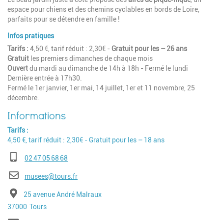
espace pour chiens et des chemins cyclables en bords de Loire,
parfaits pour se détendre en famille !
Infos pratiques
Tarifs :
4,50 €, tarif réduit : 2,30€ -
Gratuit pour les – 26 ans
Gratuit
les premiers dimanches de chaque mois
Ouvert
du mardi au dimanche de 14h à 18h - Fermé le lundi
Dernière entrée à 17h30.
Fermé le 1er janvier, 1er mai, 14 juillet, 1er et 11 novembre, 25
décembre.
Tarifs
4,50 €, tarif réduit : 2,30€ - Gratuit pour les – 18 ans
Téléphone
02 47 05 68 68
E-mail
musees@tours.fr
Adresse
25 avenue André Malraux
Code postal
Ville
37000
Tours