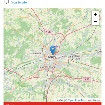
Voir le site
Geolocalisation
+
−
Leaflet | ©
OpenStreetMap
contributors