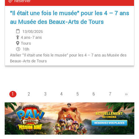
Réserver
"Il était une fois le musée" pour les 4 – 7 ans
au Musée des Beaux-Arts de Tours
13/08/2026
4 ans-7 ans
Tours
10h
Atelier "Il était une fois le musée" pour les 4 – 7 ans au Musée des
Beaux-Arts de Tours
Page
1
Page
2
Page
3
Page
4
Pagination
Page
5
Page
6
Page
7
Page
››
courante
suivan