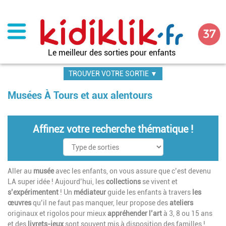
Aller
au
contenu
principal
Le meilleur des sorties pour enfants
TROUVER VOTRE SORTIE ▼
Musées À Tours et aux alentours
Affinez votre recherche thématique !
Aller au
musée
avec les enfants, on vous assure que c’est devenu
LA super idée ! Aujourd’hui, les
collections
se vivent et
s’expérimentent
! Un
médiateur
guide les enfants à travers
les
œuvres
qu’il ne faut pas manquer, leur propose des
ateliers
originaux et rigolos pour mieux
appréhender l’art
à 3, 8 ou 15 ans
et des
livrets-jeux
sont souvent mis à disposition des familles !