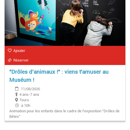
Ajouter
Réserver
"Drôles d’animaux !" : viens t'amuser au
Muséum !
11/08/2026
4 ans-7 ans
Tours
à 10h
Animation pour les enfants dans le cadre de l'exposition "Drôles de
Bêtes"