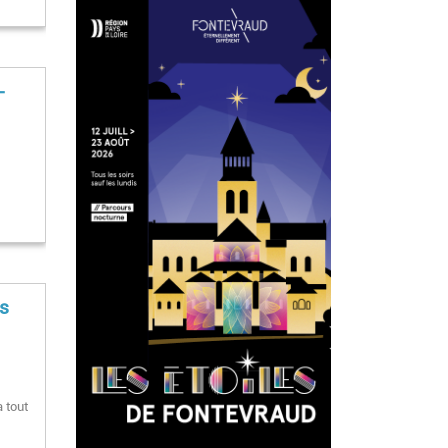
-
rs
 tout