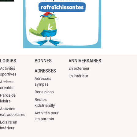
LOISIRS
BONNES
ANNIVERSAIRES
Activités
En extérieur
ADRESSES
sportives
En intérieur
Adresses
Ateliers
sympas
créatifs
Bons plans
Parcs de
Restos
loisirs
kidsfriendly
Activités
Activités pour
extrascolaires
les parents
Loisirs en
intérieur