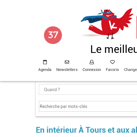
Aller
au
contenu
principal
Le meille
Agenda
Newsletters
Connexion
Favoris
Change
En intérieur À Tours et aux 