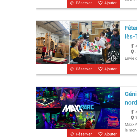
Réserver
Ajouter
Fête
lès-
Envie 
Réserver
Ajouter
Géni
nord
MaxxPa
le mon
Réserver
Ajouter