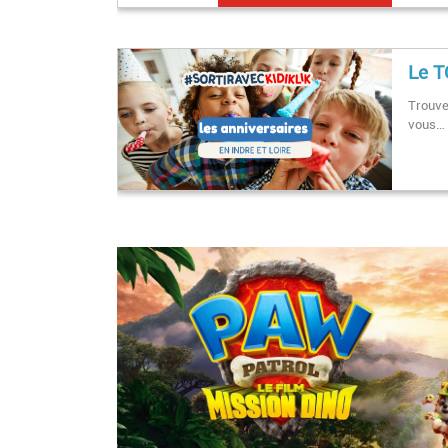
Le T
Trouver
vous…