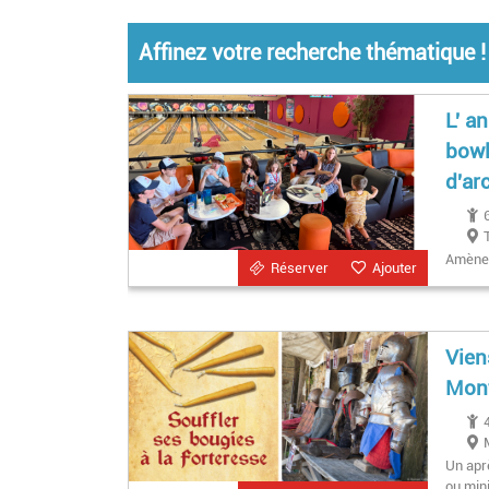
Affinez votre recherche thématique !
L' a
bowl
d'ar
Amène t
Réserver
Ajouter
Vien
Mon
Un apr
ou mini