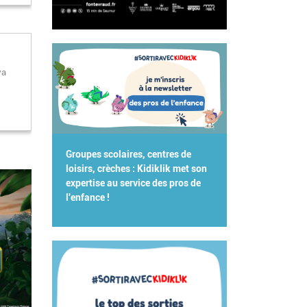
va
Groupes scolaires, centres de
loisirs, crèches : Kidiklik met son
expertise au service des pros de
l'enfance !