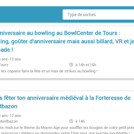
nniversaire au bowling au BowlCenter de Tours :
ing, goûter d'anniversaire mais aussi billard, VR et j
cade !
6 ans-12 ans
Tours
à 14h et 16h
es copains faire la fête et un max de strikes au bowling !
s fêter ton anniversaire médiéval à la Forteresse de
tbazon
4 ans-12 ans
Montbazon
à 14h
ès-midi sur le thème du Moyen Âge pour souffler les bougies de votre petit pri
 princesse ! Ateliers ou olympiades selon l'âge pour une journée inoubliable !