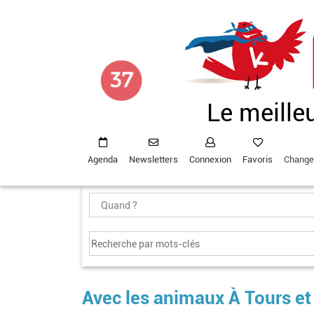
Aller
au
contenu
principal
Le meille
Agenda
Newsletters
Connexion
Favoris
Change
Avec les animaux À Tours et