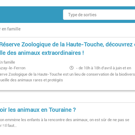
r en famille
 Réserve Zoologique de la Haute-Touche, découvrez
lle des animaux extraordinaires !
En famille
Azay-le-Ferron
- de 10h à 18h d'avril à juin et en
septembre,
erve Zoologique de la Haute-Touche est un lieu de conservation de la biodivers
- de 9h à 19h en juillet et août
cueille des animaux rares et protégés
- de 10h à 18h les mercredis, week-
ends, jours fériés d'octobre au 11
novembre 2025 et tous les jours des
vacances de la Toussaint
oir les animaux en Touraine ?
on emmène les enfants à la rencontre des animaux, on est sûr de ne pas se
 ! Il faut…