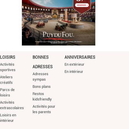
LOISIRS
BONNES
ANNIVERSAIRES
Activités
En extérieur
ADRESSES
sportives
En intérieur
Adresses
Ateliers
sympas
créatifs
Bons plans
Parcs de
Restos
loisirs
kidsfriendly
Activités
Activités pour
extrascolaires
les parents
Loisirs en
intérieur