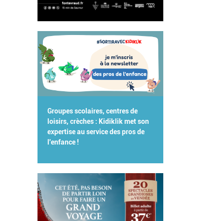
Groupes scolaires, centres de
loisirs, crèches : Kidiklik met son
expertise au service des pros de
l'enfance !