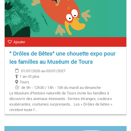
Ajouter
" Drôles de Bêtes" une chouette expo pour
les familles au Muséum de Tours
01/07/2026 au 03/01/2027
1 an-Et plus
Tours
de 9h - 12h30 / 14h - 18h du mardi au dimanche
Le Muséum d’histoire naturelle de Tours invite les familles à
découvrir des animaux étonnants : formes étranges, couleurs
exubérantes, costumes surprenants… Les « Drôles de bêtes »
révèlent toute l’…