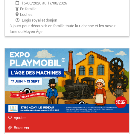
15/08/2026 au 17/08/2026
En famille
Loches
Logis royal et donjon
3 jours pour découvrir en famille toute la richesse et les savoir-
9h30-19h00
faire du Moyen Âge !
Ajouter
Réserver