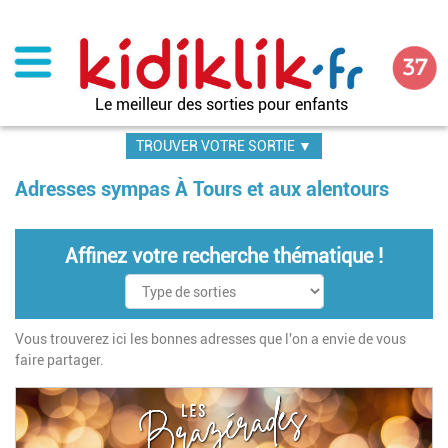
Aller
au
contenu
principal
Le meilleur des sorties pour enfants
TROUVER VOTRE SORTIE ▼
Adresses sympas À Tours et aux alentours
Affinez votre recherche thématique !
Vous trouverez ici les bonnes adresses que l'on a envie de vous
faire partager.