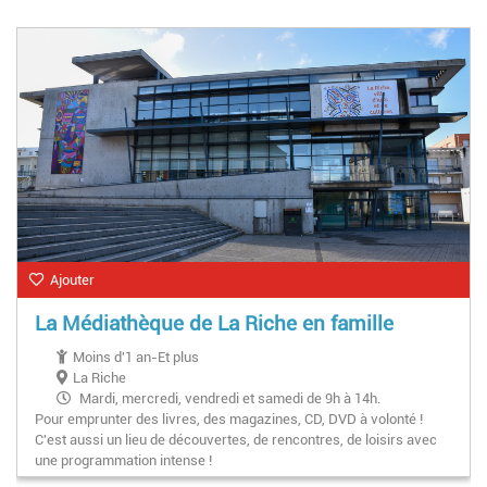
Samedi : 10h-18h
Pendant les petites vacances scolaires :
Mardi : 10h-18h30
Mercredi : 10h-18h30
Vendredi : 13h-18h30
Samedi : 10h-18h
Pendant les grandes vacances :
Ouvert du mardi au samedi de 10h à 18h
Ajouter
La Médiathèque de La Riche en famille
Moins d'1 an-Et plus
La Riche
Mardi, mercredi, vendredi et samedi de 9h à 14h.
Pour emprunter des livres, des magazines, CD, DVD à volonté !
C'est aussi un lieu de découvertes, de rencontres, de loisirs avec
une programmation intense !