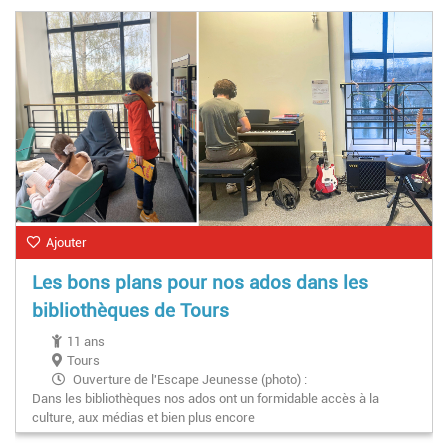
Ajouter
Les bons plans pour nos ados dans les
bibliothèques de Tours
11 ans
Tours
Ouverture de l'Escape Jeunesse (photo) :
Dans les bibliothèques nos ados ont un formidable accès à la
Mardi : 16h-18h30
culture, aux médias et bien plus encore
Mercredi : 10h-18h30
Vendredi : 16h-18h30