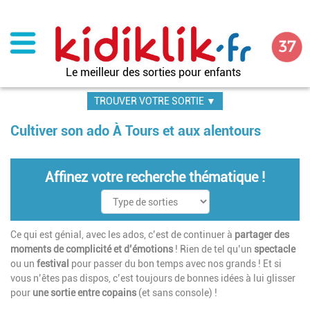
Aller
au
contenu
principal
Le meilleur des sorties pour enfants
TROUVER VOTRE SORTIE ▼
Cultiver son ado À Tours et aux alentours
Affinez votre recherche thématique !
Ce qui est génial, avec les ados, c’est de continuer à
partager des
moments de complicité et d’émotions
! Rien de tel qu’un
spectacle
ou un
festival
pour passer du bon temps avec nos grands ! Et si
vous n’êtes pas dispos, c’est toujours de bonnes idées à lui glisser
pour
une sortie entre copains
(et sans console) !