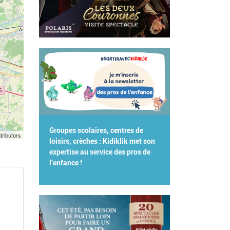
Groupes scolaires, centres de
tributors
loisirs, crèches : Kidiklik met son
expertise au service des pros de
l'enfance !