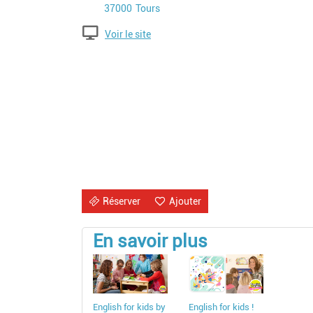
Code postal
Ville
37000
Tours
Voir le site
Réserver
Ajouter
En savoir plus
English for kids by
English for kids !