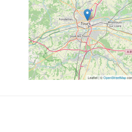
Leaflet | ©
OpenStreetMap
con