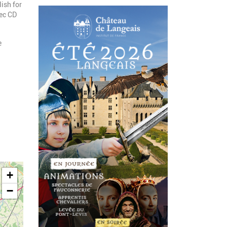
ish for
vec CD
e
+
−