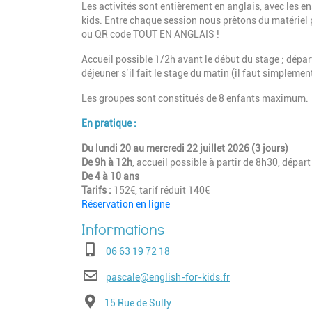
Les activités sont entièrement en anglais, avec
les e
kids.
Entre chaque session nous prêtons du matériel pé
ou QR code TOUT EN ANGLAIS !
Accueil possible 1/2h avant le début du stage ; dépar
déjeuner s’il fait le stage du matin (il faut simpleme
Les groupes sont constitués de 8 enfants maximum.
En pratique :
Du lundi 20 au mercredi 22 juillet 2026 (3 jours)
De 9h à 12h
, accueil possible à partir de 8h30, dépar
De 4 à 10 ans
Tarifs :
152€, tarif réduit 140€
Réservation en ligne
Téléphone
06 63 19 72 18
E-mail
pascale@english-for-kids.fr
Adresse
15 Rue de Sully