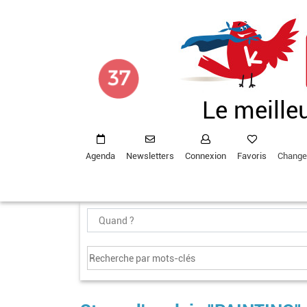
Aller
au
contenu
principal
Le meille
Agenda
Newsletters
Connexion
Favoris
Change