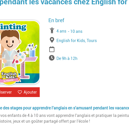
pendant les vacances chez English for
Image
À partir de
4 ans
Jusqu'à l'age de
10 ans
Lieu
English for Kids, Tours
Période
Horaires
De 9h à 12h
éserver
Ajouter
ose des stages pour apprendre l'anglais en s'amusant pendant les vacanc
s enfants de 4 à 10 ans vont apprendre l'anglais et pratiquer la peintu
oire, jeux et un goûter partagé offert par l'école !