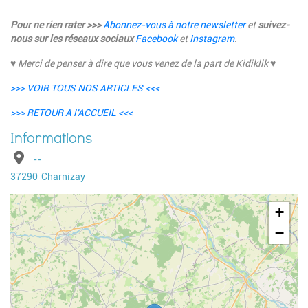
Pour ne rien rater >>>
Abonnez-vous à notre newsletter
et
suivez-
nous sur les réseaux sociaux
Facebook
et
Instagram
.
♥
Merci de penser à dire que vous venez de la part de Kidiklik ♥
>>> VOIR TOUS NOS ARTICLES <<<
>>> RETOUR A l'ACCU
E
IL <<<
Adresse
--
Code postal
Ville
37290
Charnizay
Geolocalisation
+
−